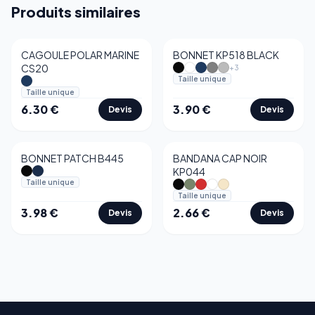
Produits similaires
CAGOULE POLAR MARINE
BONNET KP518 BLACK
Best-seller
CS20
+
3
Taille unique
Taille unique
6.30
€
3.90
€
Devis
Devis
BONNET PATCH B445
BANDANA CAP NOIR
KP044
Taille unique
Taille unique
3.98
€
2.66
€
Devis
Devis