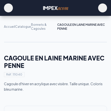
acom
IMPEX
Bonnets &
CAGOULE EN LAINE MARINE AVEC
Accueil
Catalogue
Cagoules
PENNE
CAGOULE EN LAINE MARINE AVEC
PENNE
Réf.
111040
Cagoule d'hiver en acrylique avec visière. Taille unique. Coloris
bleu marine.