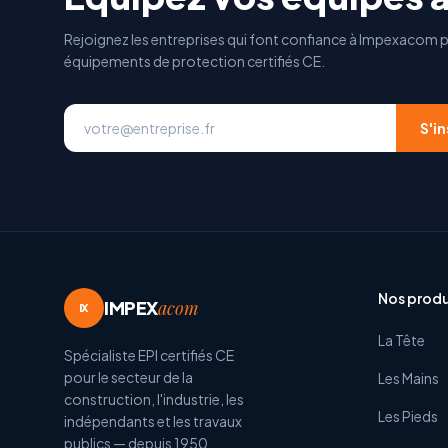
Rejoignez les entreprises qui font confiance à Impexacom p
équipements de protection certifiés CE.
S'in
Nos produ
IMPEX
acom
IX
La Tête
Spécialiste EPI certifiés CE
pour le secteur de la
Les Mains
construction, l'industrie, les
Les Pieds
indépendants et les travaux
publics — depuis 1950.