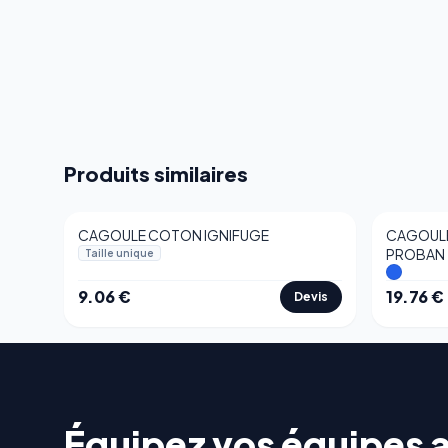
Produits similaires
CAGOULE COTON IGNIFUGE
CAGOULE
PROBAN
Taille unique
9.06
€
19.76
€
Devis
Équipez vos équipes 