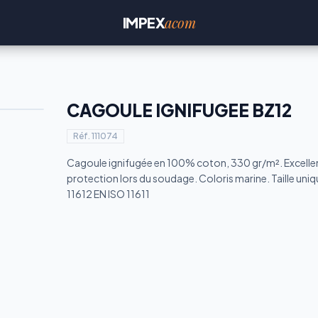
acom
IMPEX
CAGOULE IGNIFUGEE BZ12
Réf.
111074
Cagoule ignifugée en 100% coton, 330 gr/m². Excelle
protection lors du soudage. Coloris marine. Taille uniq
11612 EN ISO 11611