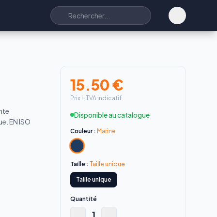
15.50
€
Prix HTVA indicatif
nte
Disponible au catalogue
ue. EN ISO
Couleur :
Marine
Taille :
Taille unique
Taille unique
Quantité
1