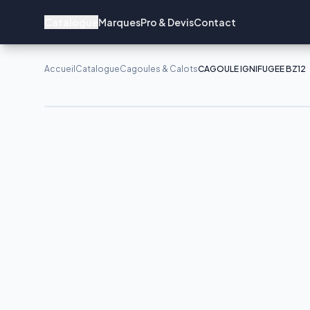
Catalogue
Marques
Pro & Devis
Contact
Accueil
Catalogue
Cagoules & Calots
CAGOULE IGNIFUGEE BZ12