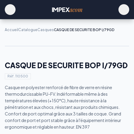
acom
IMPEX
Accueil
Catalogue
Casques
CASQUE DE SECURITE BOP I/79GD
CASQUE DE SECURITE BOP I/79GD
Réf.
110500
Casque en polyester renforcé de fibre de verre en résine
thermodurcissable PU-FV. Indéformable même à des
températures élevées (+150°C), haute résistance à la
pénétration et aux chocs, résistant aux produits chimiques.
Confort de port optimal grâce aux 3 tailles de coque. Grand
confort de port et port stable grâce à l'équipement intérieur
ergonomique et réglable en hauteur. EN 397