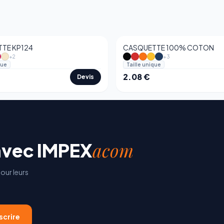
TE KP124
CASQUETTE 100% COTON
+
2
+
3
que
Taille unique
2.08
€
Devis
acom
avec
IMPEX
our leurs
scrire