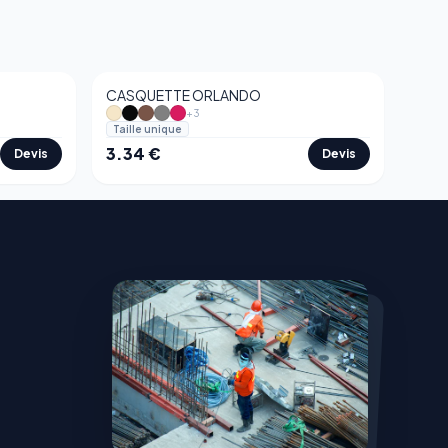
CASQUETTE ORLANDO
+
3
Taille unique
3.34
€
Devis
Devis