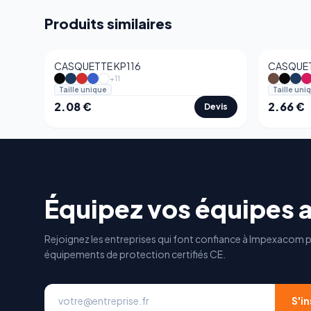
Produits similaires
CASQUETTE KP116
CASQUET
+
11
Taille unique
Taille uni
2.08
€
2.66
€
Devis
Équipez vos équipes 
Rejoignez les entreprises qui font confiance à Impexacom p
équipements de protection certifiés CE.
S'in