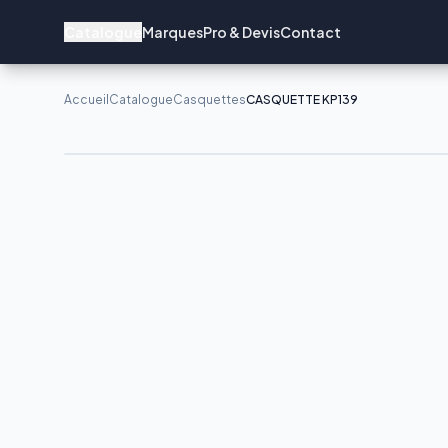
Catalogue
Marques
Pro & Devis
Contact
Accueil
Catalogue
Casquettes
CASQUETTE KP139