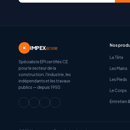
Nos produ
IMPEX
acom
IX
La Tête
Spécialiste EPI certifiés CE
pour le secteur de la
Les Mains
construction, l'industrie, les
Les Pieds
indépendants et les travaux
publics — depuis 1950.
Le Corps
Entretien 