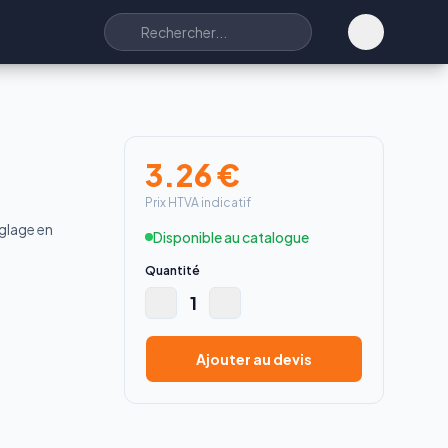
3.26
€
Prix HTVA indicatif
glage en
Disponible au catalogue
Quantité
1
Ajouter au devis