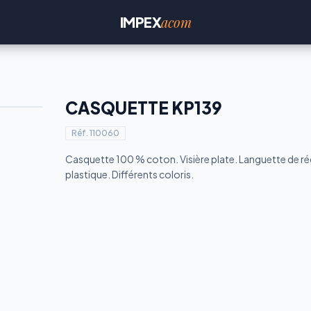
acom
IMPEX
CASQUETTE KP139
Réf.
110060
Casquette 100 % coton. Visière plate. Languette de ré
plastique. Différents coloris.