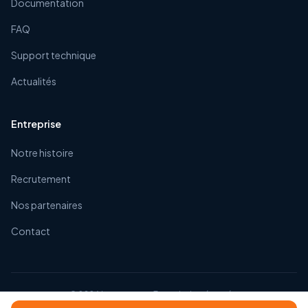
Documentation
FAQ
Support technique
Actualités
Entreprise
Notre histoire
Recrutement
Nos partenaires
Contact
©
2026
Impexacom. Tous droits réservés.
CGV
Mentions légales
Confidentialité