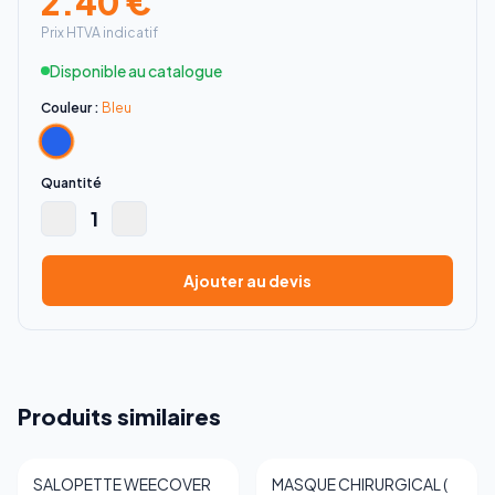
2.40
€
Prix HTVA indicatif
Disponible au catalogue
Couleur :
Bleu
Quantité
1
Ajouter au devis
Produits similaires
SALOPETTE WEECOVER
MASQUE CHIRURGICAL (
Best-seller