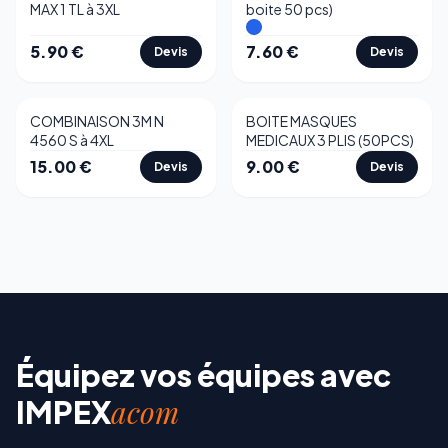
MAX 1 TL à 3XL
boite 50 pcs)
5.90
€
7.60
€
Devis
Devis
COMBINAISON 3M N
BOITE MASQUES
Best-seller
4560 S à 4XL
MEDICAUX 3 PLIS (50PCS)
15.00
€
9.00
€
Devis
Devis
Équipez vos équipes avec
acom
IMPEX