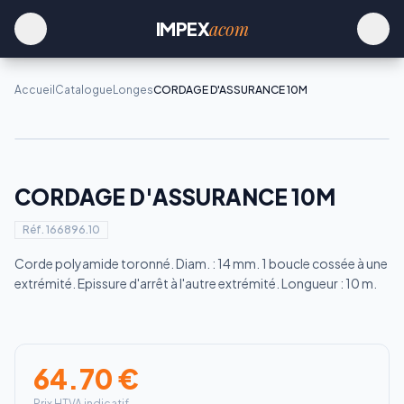
acom
IMPEX
Accueil
Catalogue
Longes
CORDAGE D'ASSURANCE 10M
CORDAGE D'ASSURANCE 10M
Réf.
166896.10
Corde polyamide toronné. Diam. : 14 mm. 1 boucle cossée à une
extrémité. Epissure d'arrêt à l'autre extrémité. Longueur : 10 m.
64.70
€
Prix HTVA indicatif