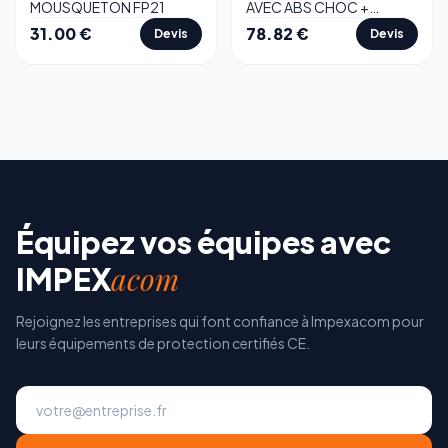
MOUSQUETON FP21
AVEC ABS CHOC +
MOUSQ
31.00
€
78.82
€
Devis
Devis
Équipez vos équipes avec
acom
IMPEX
Rejoignez les entreprises qui font confiance à Impexacom pour
leurs équipements de protection certifiés CE.