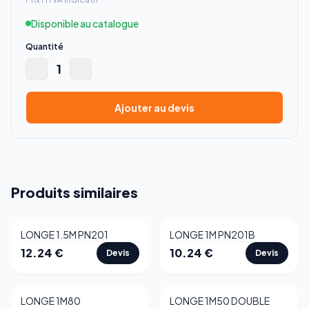
Disponible au catalogue
Quantité
1
Ajouter au devis
Produits similaires
LONGE 1.5M PN201
LONGE 1M PN201B
12.24
€
10.24
€
Devis
Devis
LONGE 1M80
LONGE 1M50 DOUBLE