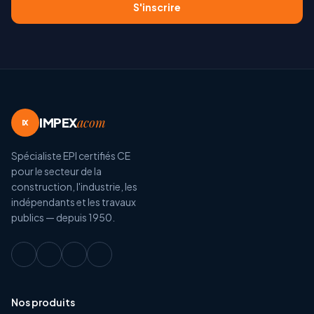
S'inscrire
IMPEX
acom
IX
Spécialiste EPI certifiés CE
pour le secteur de la
construction, l'industrie, les
indépendants et les travaux
publics — depuis 1950.
Nos produits