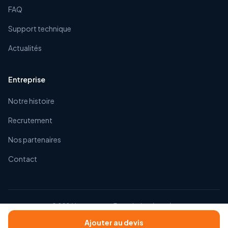
FAQ
Support technique
Actualités
Entreprise
Notre histoire
Recrutement
Nos partenaires
Contact
©
2026
Impexacom. Tous droits réservés.
CGV
Mentions légales
Confidentialité
Ajouter au devis