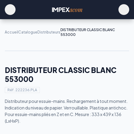
acom
IMPEX
DISTRIBUTEUR CLASSIC BLANC
Accueil
Catalogue
Distributeurs
553000
DISTRIBUTEUR CLASSIC BLANC
553000
Réf.
222236.PLA
Distributeur pour essuie-mains. Rechargement à tout moment.
Indication du niveau de papier. Verrouillable. Plastique antichoc.
Pour essuie-mains pliés en Z et en C. Mesure : 333 x 439 x 136
(LxHxP).