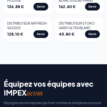
MOUSSE
BLANC ESSUIE-MAINS
136.88
€
162.60
€
Devis
Devis
DISTRIBUTEUR AIR FRESH
DISTRIBUTEUR STOKO
562000
VARIO ULTRA BLANC
128.10
€
45.80
€
Devis
Devis
Équipez vos équipes avec
acom
IMPEX
Rejoignez les entreprises qui font confiance à Impexacom pour