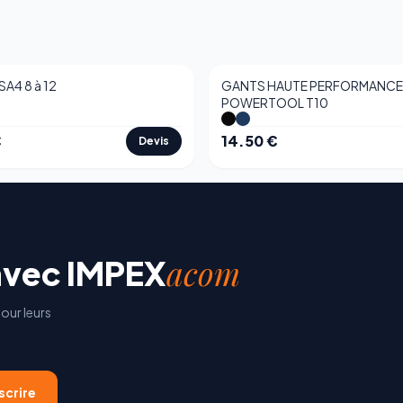
A4 8 à 12
GANTS HAUTE PERFORMANCE
POWERTOOL T10
€
14.50
€
Devis
acom
avec
IMPEX
our leurs
scrire