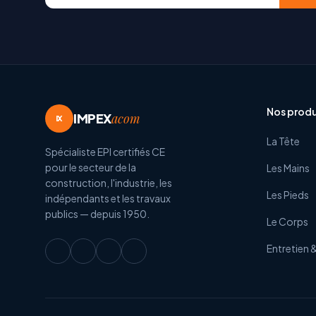
Nos produ
IMPEX
acom
IX
La Tête
Spécialiste EPI certifiés CE
pour le secteur de la
Les Mains
construction, l'industrie, les
Les Pieds
indépendants et les travaux
publics — depuis 1950.
Le Corps
Entretien 