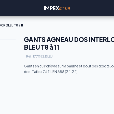
acom
IMPEX
K BLEU T8 à 11
GANTS AGNEAU DOS INTERL
BLEU T8 à 11
Réf.
177052.BLEU
Gants en cuir chèvre sur la paume et bout des doigts, c
dos. Tailles 7 à 11. EN 388 (2.1.2.1)