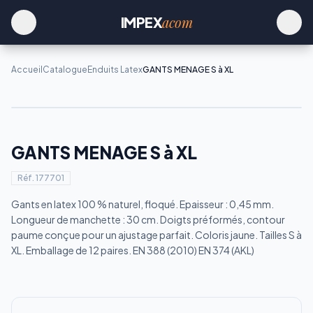
acom
IMPEX
Accueil
Catalogue
Enduits Latex
GANTS MENAGE S à XL
GANTS MENAGE S à XL
Réf.
177701
Gants en latex 100 % naturel, floqué. Epaisseur : 0,45 mm.
Longueur de manchette : 30 cm. Doigts préformés, contour
paume conçue pour un ajustage parfait. Coloris jaune. Tailles S à
XL. Emballage de 12 paires. EN 388 (2010) EN 374 (AKL)