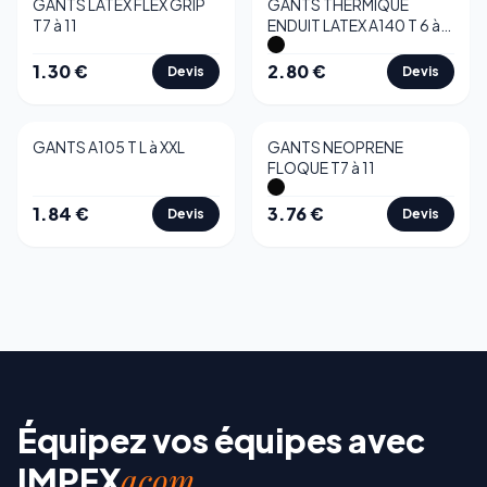
GANTS LATEX FLEX GRIP
GANTS THERMIQUE
T7 à 11
ENDUIT LATEX A140 T 6 à
11
1.30
€
2.80
€
Devis
Devis
GANTS A105 T L à XXL
GANTS NEOPRENE
FLOQUE T7 à 11
1.84
€
3.76
€
Devis
Devis
Équipez vos équipes avec
acom
IMPEX