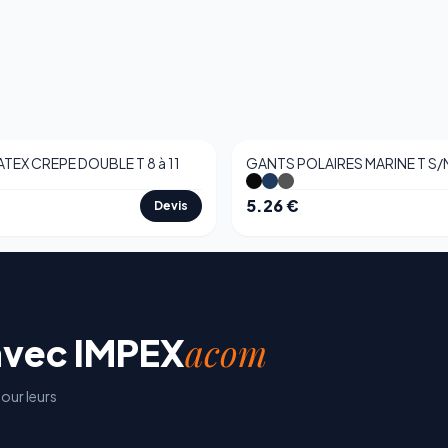
TEX CREPE DOUBLE T 8 à 11
GANTS POLAIRES MARINE T S/M
5.26
€
Devis
acom
avec
IMPEX
our leurs