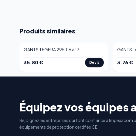
Produits similaires
GANTS TEGERA 295 T 6 à 13
GANTS LA
35.80
€
3.76
€
Devis
Équipez vos équipes 
Rejoignez les entreprises qui font confiance à Impexacom p
équipements de protection certifiés CE.