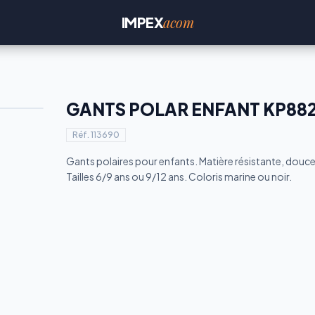
acom
IMPEX
GANTS POLAR ENFANT KP88
Réf.
113690
Gants polaires pour enfants. Matière résistante, douce
Tailles 6/9 ans ou 9/12 ans. Coloris marine ou noir.