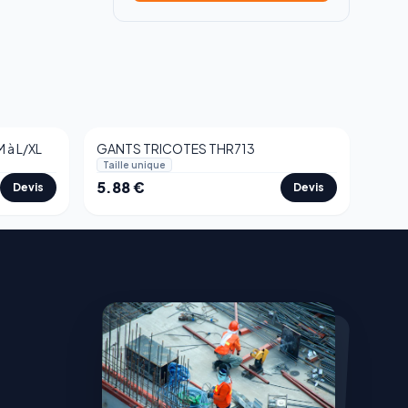
 à L/XL
GANTS TRICOTES THR713
Taille unique
5.88
€
Devis
Devis