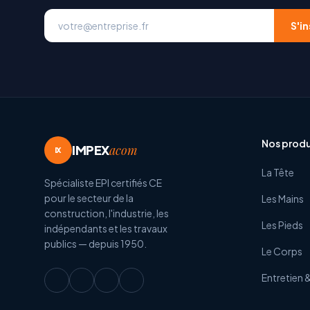
S'in
Nos produ
IMPEX
acom
IX
La Tête
Spécialiste EPI certifiés CE
pour le secteur de la
Les Mains
construction, l'industrie, les
Les Pieds
indépendants et les travaux
publics — depuis 1950.
Le Corps
Entretien 