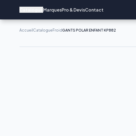
Catalogue
Marques
Pro & Devis
Contact
Accueil
Catalogue
Froid
GANTS POLAR ENFANT KP882