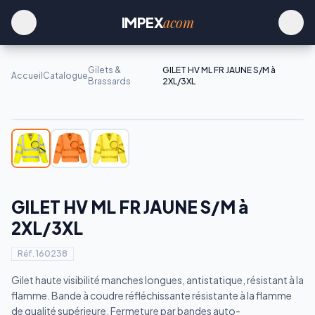
acom
IMPEX
Gilets &
GILET HV ML FR JAUNE S/M à
Accueil
Catalogue
Brassards
2XL/3XL
GILET HV ML FR JAUNE S/M à
2XL/3XL
Réf.
160238
Gilet haute visibilité manches longues, antistatique, résistant à la
flamme. Bande à coudre réfléchissante résistante à la flamme
de qualité supérieure. Fermeture par bandes auto-