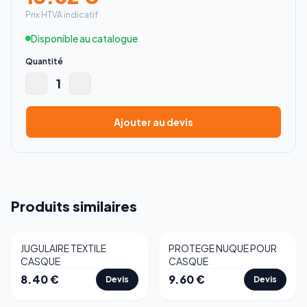
Prix HTVA indicatif
Disponible au catalogue
Quantité
1
Ajouter au devis
Produits similaires
JUGULAIRE TEXTILE
PROTEGE NUQUE POUR
CASQUE
CASQUE
8.40
€
9.60
€
Devis
Devis