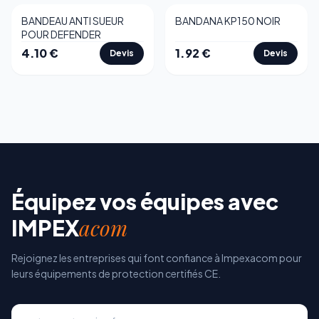
BANDEAU ANTI SUEUR
BANDANA KP150 NOIR
POUR DEFENDER
4.10
€
1.92
€
Devis
Devis
Équipez vos équipes avec
acom
IMPEX
Rejoignez les entreprises qui font confiance à Impexacom pour
leurs équipements de protection certifiés CE.