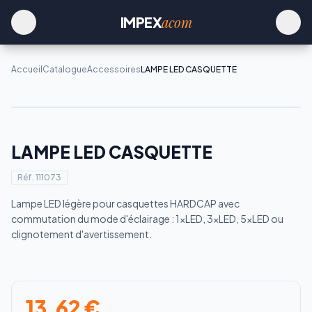
acom
IMPEX
Accueil
Catalogue
Accessoires
LAMPE LED CASQUETTE
LAMPE LED CASQUETTE
Réf.
111073
Lampe LED légère pour casquettes HARDCAP avec
commutation du mode d'éclairage : 1xLED, 3xLED, 5xLED ou
clignotement d'avertissement.
13.62
€