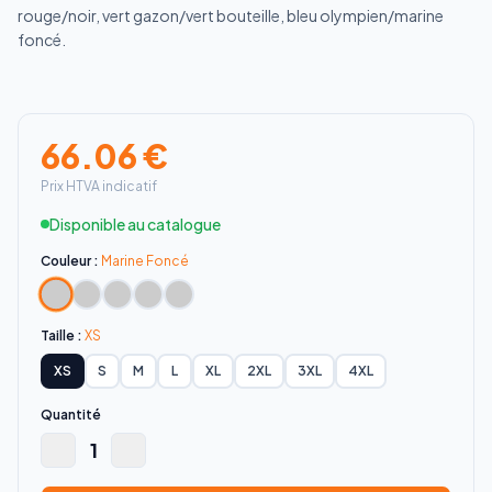
rouge/noir, vert gazon/vert bouteille, bleu olympien/marine
foncé.
66.06
€
Prix HTVA indicatif
Disponible au catalogue
Couleur :
Marine Foncé
Taille :
XS
XS
S
M
L
XL
2XL
3XL
4XL
Quantité
1