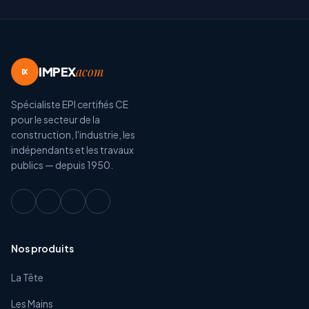
IMPEX
acom
IX
Spécialiste EPI certifiés CE
pour le secteur de la
construction, l'industrie, les
indépendants et les travaux
publics — depuis 1950.
Nos produits
La Tête
Les Mains