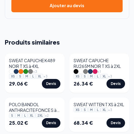
Ajouter au devis
Produits similaires
SWEAT CAPUCHE K489
SWEAT CAPUCHE
NOIR T XS à 4XL
RU265M NOIR T XS à 2XL
+
3
+
1
+
3
+
3
XS
S
M
L
XL
XS
S
M
L
XL
29.06
€
26.34
€
Devis
Devis
POLO BANDOL
SWEAT WITTEN T XS à 2XL
ANTHRACITE FONCE S à
+
3
XS
S
M
L
XL
2XL
+
2
S
M
L
XL
2XL
25.02
€
68.34
€
Devis
Devis