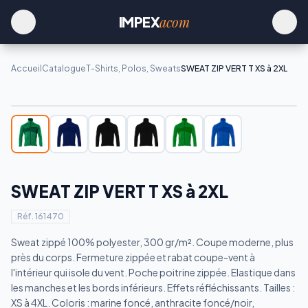
acom
IMPEX
Accueil
Catalogue
T-Shirts, Polos, Sweats
SWEAT ZIP VERT T XS à 2XL
SWEAT ZIP VERT T XS à 2XL
Réf.
161470
Sweat zippé 100% polyester, 300 gr/m². Coupe moderne, plus
près du corps. Fermeture zippée et rabat coupe-vent à
l'intérieur qui isole du vent. Poche poitrine zippée. Elastique dans
les manches et les bords inférieurs. Effets réfléchissants. Tailles :
XS à 4XL. Coloris : marine foncé, anthracite foncé/noir,