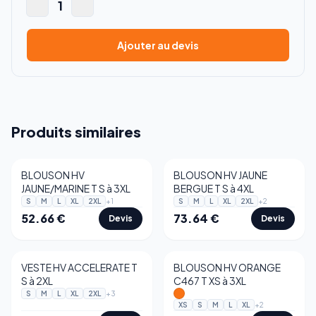
1
Ajouter au devis
Produits similaires
BLOUSON HV
BLOUSON HV JAUNE
JAUNE/MARINE T S à 3XL
BERGUE T S à 4XL
+
1
+
2
S
M
L
XL
2XL
S
M
L
XL
2XL
52.66
€
73.64
€
Devis
Devis
VESTE HV ACCELERATE T
BLOUSON HV ORANGE
S à 2XL
C467 T XS à 3XL
+
3
S
M
L
XL
2XL
+
2
XS
S
M
L
XL