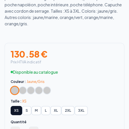
poche napoléon, poche intérieure, poche téléphone. Capuche
avec cordon de serrage. Tailles : XS à 3XL. Coloris : jaune/gris.
Autres coloris : jaune/marine, orange/vert, orange/marine,
orange/gris.
130.58
€
Prix HTVA indicatif
Disponible au catalogue
Couleur :
Jaune/Gris
Taille :
XS
XS
S
M
L
XL
2XL
3XL
Quantité