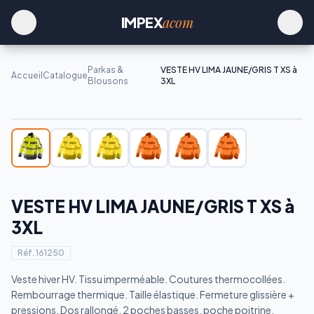
acom
IMPEX
Parkas &
VESTE HV LIMA JAUNE/GRIS T XS à
Accueil
Catalogue
Blousons
3XL
VESTE HV LIMA JAUNE/GRIS T XS à
3XL
Réf.
161250
Veste hiver HV. Tissu imperméable. Coutures thermocollées.
Rembourrage thermique. Taille élastique. Fermeture glissière +
pressions. Dos rallongé. 2 poches basses, poche poitrine,