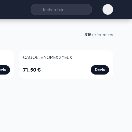
315
références
CAGOULE NOMEX 2 YEUX
71.50
€
vis
Devis