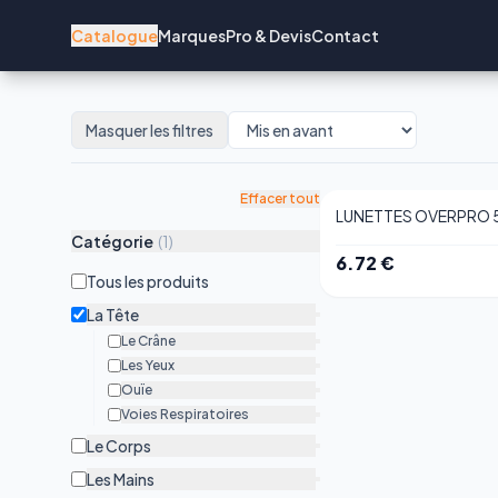
Catalogue
Marques
Pro & Devis
Contact
Masquer les filtres
Effacer tout
LUNETTES OVERPRO 5
Catégorie
(
1
)
6.72
€
Tous les produits
La Tête
Le Crâne
Les Yeux
Ouïe
Voies Respiratoires
Le Corps
Les Mains