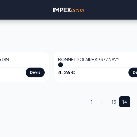
acom
IMPEX
 DIN
BONNET POLAIRE KP877 NAVY
4.26
€
Devis
De
1
···
13
14