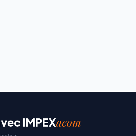
acom
avec
IMPEX
our leurs