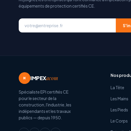
équipements de protection certifiés CE.
S'in
Nos produ
IMPEX
acom
IX
La Tête
Spécialiste EPI certifiés CE
pour le secteur de la
Les Mains
construction, l'industrie, les
Les Pieds
indépendants et les travaux
publics — depuis 1950.
Le Corps