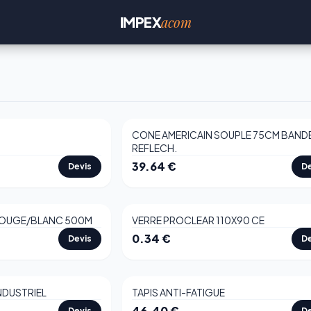
acom
IMPEX
CONE AMERICAIN SOUPLE 75CM BAND
REFLECH.
39.64
€
Devis
De
ROUGE/BLANC 500M
VERRE PROCLEAR 110X90 CE
0.34
€
Devis
De
INDUSTRIEL
TAPIS ANTI-FATIGUE
46.40
€
Devis
De