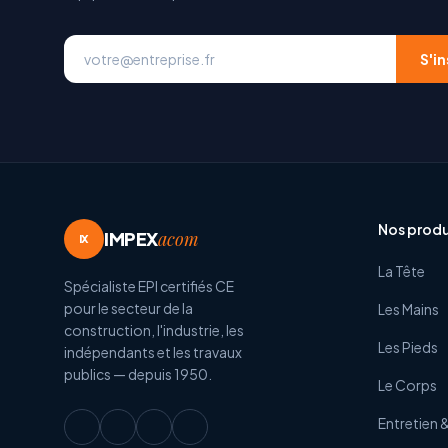
S'in
Nos produ
IMPEX
acom
IX
La Tête
Spécialiste EPI certifiés CE
pour le secteur de la
Les Mains
construction, l'industrie, les
Les Pieds
indépendants et les travaux
publics — depuis 1950.
Le Corps
Entretien 