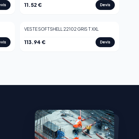
11.52
€
vis
Devis
VESTE SOFTSHELL 22102 GRIS T XXL
113.94
€
vis
Devis