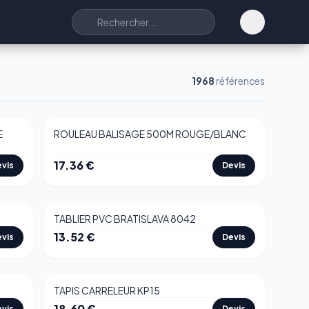
1968
références
E
ROULEAU BALISAGE 500M ROUGE/BLANC
17.36
€
vis
Devis
TABLIER PVC BRATISLAVA 8042
13.52
€
vis
Devis
TAPIS CARRELEUR KP15
18.60
€
vis
Devis