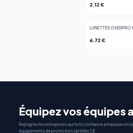
2.12
€
LUNETTES OVERPRO 5
6.72
€
Équipez vos équipes 
Rejoignez les entreprises qui font confiance à Impexacom p
équipements de protection certifiés CE.