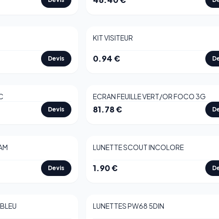
KIT VISITEUR
0.94
€
Devis
De
C
ECRAN FEUILLE VERT/OR FOCO 3G
81.78
€
Devis
De
AM
LUNETTE SCOUT INCOLORE
1.90
€
Devis
De
 BLEU
LUNETTES PW68 5DIN