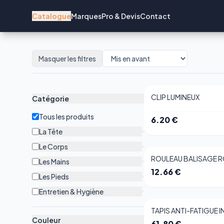
Catalogue
Marques
Pro & Devis
Contact
Masquer les filtres
CLIP LUMINEUX
Catégorie
Tous les produits
6.20
€
La Tête
Le Corps
ROULEAU BALISAGE 
Les Mains
12.66
€
Les Pieds
Entretien & Hygiène
TAPIS ANTI-FATIGUE 
Couleur
61.80
€