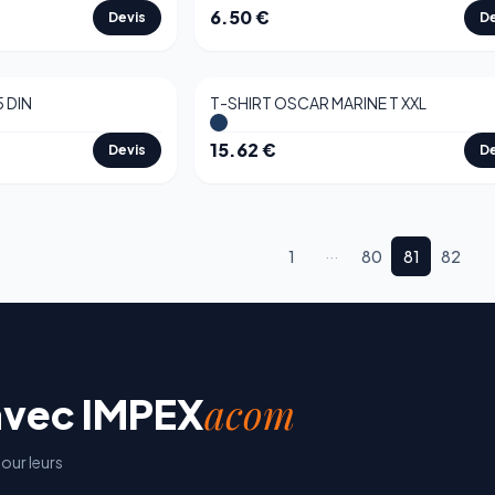
6.50
€
Devis
De
 DIN
T-SHIRT OSCAR MARINE T XXL
15.62
€
Devis
De
1
···
80
81
82
acom
avec
IMPEX
our leurs