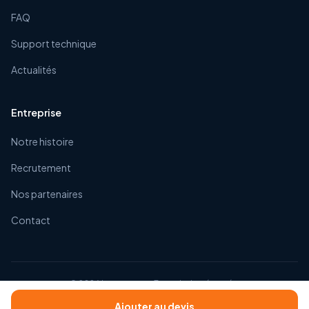
FAQ
Support technique
Actualités
Entreprise
Notre histoire
Recrutement
Nos partenaires
Contact
©
2026
Impexacom. Tous droits réservés.
CGV
Mentions légales
Confidentialité
Ajouter au devis