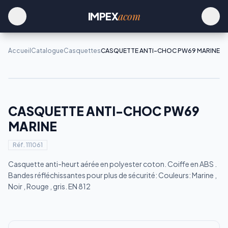
acom
IMPEX
Accueil
Catalogue
Casquettes
CASQUETTE ANTI-CHOC PW69 MARINE
CASQUETTE ANTI-CHOC PW69
MARINE
Réf.
111061
Casquette anti-heurt aérée en polyester coton. Coiffe en ABS .
Bandes réfléchissantes pour plus de sécurité: Couleurs: Marine ,
Noir , Rouge , gris. EN 812