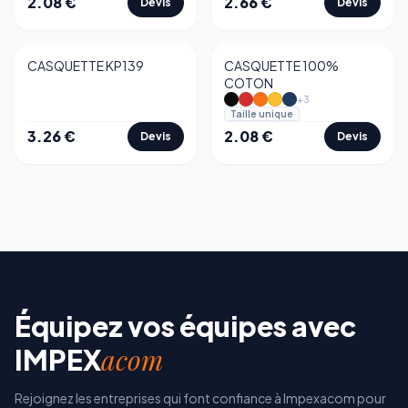
2.08
€
2.66
€
Devis
Devis
CASQUETTE KP139
CASQUETTE 100%
COTON
+
3
Taille unique
3.26
€
2.08
€
Devis
Devis
Équipez vos équipes avec
acom
IMPEX
Rejoignez les entreprises qui font confiance à Impexacom pour