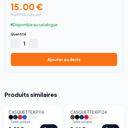
15.00
€
Prix HTVA indicatif
Disponible au catalogue
Quantité
1
Ajouter au devis
Produits similaires
CASQUETTE KP116
CASQUETTE KP124
+
11
+
2
Taille unique
Taille unique