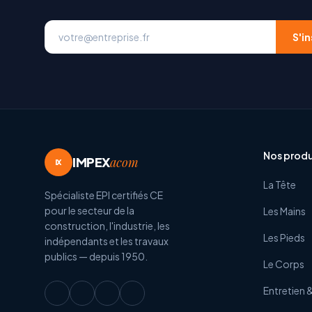
S'in
Nos produ
IMPEX
acom
IX
La Tête
Spécialiste EPI certifiés CE
pour le secteur de la
Les Mains
construction, l'industrie, les
Les Pieds
indépendants et les travaux
publics — depuis 1950.
Le Corps
Entretien 