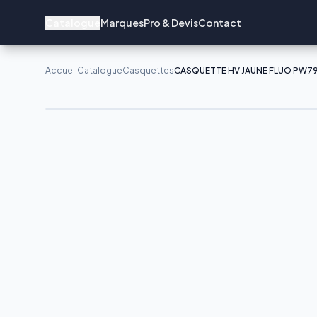
Catalogue
Marques
Pro & Devis
Contact
Accueil
Catalogue
Casquettes
CASQUETTE HV JAUNE FLUO PW7