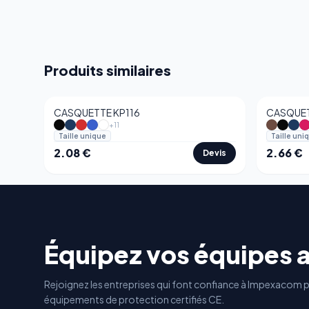
Produits similaires
CASQUETTE KP116
CASQUET
+
11
Taille unique
Taille uni
2.08
€
2.66
€
Devis
Équipez vos équipes 
Rejoignez les entreprises qui font confiance à Impexacom p
équipements de protection certifiés CE.