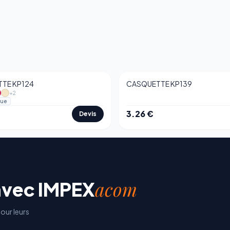
TE KP124
CASQUETTE KP139
+
2
que
3.26
€
Devis
acom
avec
IMPEX
our leurs