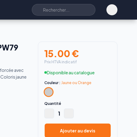
 PW79
15.00
€
Prix HTVA indicatif
nforcée avec
Disponible au catalogue
 Coloris jaune
Couleur :
Jaune ou Orange
Quantité
1
Ajouter au devis