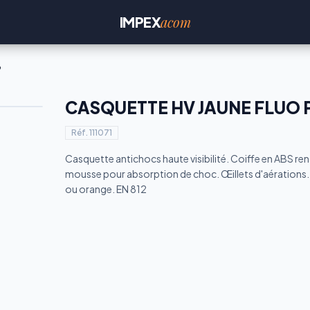
acom
IMPEX
9
CASQUETTE HV JAUNE FLUO
Réf.
111071
Casquette antichocs haute visibilité. Coiffe en ABS re
mousse pour absorption de choc. Œillets d'aérations.
ou orange. EN 812