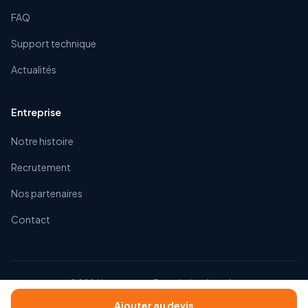
FAQ
Support technique
Actualités
Entreprise
Notre histoire
Recrutement
Nos partenaires
Contact
©
2026
Impexacom. Tous droits réservés.
CGV
Mentions légales
Confidentialité
Ajouter au devis