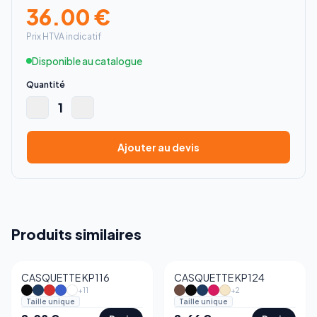
36.00
€
Prix HTVA indicatif
Disponible au catalogue
Quantité
1
Ajouter au devis
Produits similaires
CASQUETTE KP116
CASQUETTE KP124
+
11
+
2
Taille unique
Taille unique