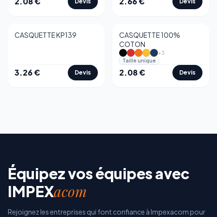
2.08
€
2.66
€
Devis
Devis
CASQUETTE KP139
CASQUETTE 100%
COTON
+
3
Taille unique
3.26
€
2.08
€
Devis
Devis
Équipez vos équipes avec
acom
IMPEX
Rejoignez les entreprises qui font confiance à Impexacom pour