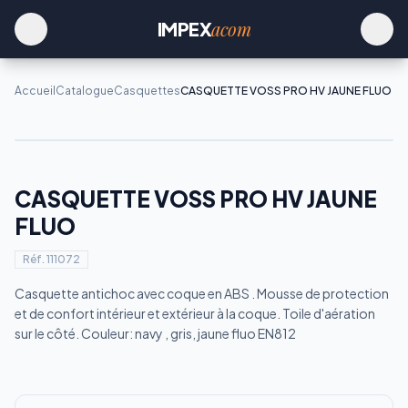
acom
IMPEX
Accueil
Catalogue
Casquettes
CASQUETTE VOSS PRO HV JAUNE FLUO
CASQUETTE VOSS PRO HV JAUNE
FLUO
Réf.
111072
Casquette antichoc avec coque en ABS . Mousse de protection
et de confort intérieur et extérieur à la coque. Toile d'aération
sur le côté. Couleur: navy , gris, jaune fluo EN812