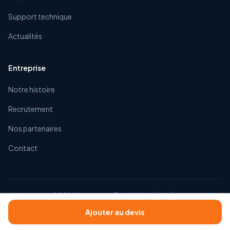
Support technique
Actualités
Entreprise
Notre histoire
Recrutement
Nos partenaires
Contact
©
2026
Impexacom. Tous droits réservés.
CGV
Mentions légales
Confidentialité
Ajouter au devis