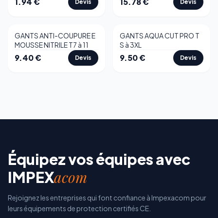
1.94
€
15.78
€
Devis
Devis
GANTS ANTI-COUPURE E
GANTS AQUA CUT PRO T
MOUSSE NITRILE T7 à 11
S à 3XL
9.40
€
9.50
€
Devis
Devis
Équipez vos équipes avec
acom
IMPEX
Rejoignez les entreprises qui font confiance à Impexacom pour
leurs équipements de protection certifiés CE.