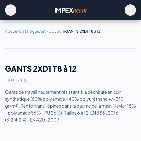
acom
IMPEX
Accueil
Catalogue
Anti-Coupure
GANTS 2XD1 T8 à 12
GANTS 2XD1 T8 à 12
Réf.
174112
Gants de travail hautement résistant à la déchirure en cuir
synthétique (60% polyamide - 40% polyuréthane +/- 310
gr/m²). Renfort anti-épines dans la paume de la main (Kevlar 18%
- polyamide 56% - PU 26%). Tailles 8 à 12. EN 388 : 2016
(3.2.4.2.X) - EN 420 : 2003