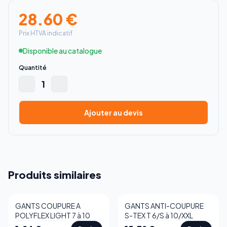
28.60
€
Prix HTVA indicatif
Disponible au catalogue
Quantité
1
Ajouter au devis
Produits similaires
GANTS COUPURE A
GANTS ANTI-COUPURE
Best-seller
POLYFLEX LIGHT 7 à 10
S-TEX T 6/S à 10/XXL