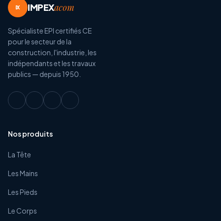
IMPEX
acom
IX
Spécialiste EPI certifiés CE
pour le secteur de la
construction, l'industrie, les
indépendants et les travaux
publics — depuis 1950.
Nos produits
La Tête
Les Mains
Les Pieds
Le Corps