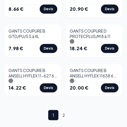
11
8.66
€
20.90
€
Devis
Devis
GANTS COUPURE B
GANTS COUPURE D
GTD/PU/S S à XL
PROTECPLUS/M 8 à 11
7.98
€
18.24
€
Devis
Devis
GANTS COUPURE B
GANTS COUPURE B
ANSELL HYFLEX 11-627 6 à
ANSELL HYFLEX 11638 6 à
11
11
14.22
€
20.00
€
Devis
Devis
1
2