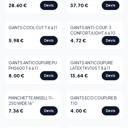
28.60
€
37.70
€
Devis
Devis
GANTS COOL CUT T 6 à 11
GANTS ANTI-COUP. 3
CONFORT/LIGHT 6 à 10
5.98
€
4.72
€
Devis
Devis
GANTS ANTICOUPURE PU
GANTS ANTICOUPURE
PHS600 T 6 à 11
LATEX TKV105 T 8 à 11
8.00
€
13.64
€
Devis
Devis
MANCHETTE ANSELL 11-
GANTS ECO COUPURE B
250 WIDE 16''
T10
7.36
€
4.00
€
Devis
Devis