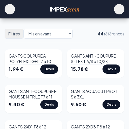
acom
IMPEX
Filtres
44
références
GANTS COUPURE A
GANTS ANTI-COUPURE
Best-seller
POLYFLEX LIGHT 7 à 10
S-TEX T 6/S à 10/XXL
1.94
€
15.78
€
Devis
Devis
GANTS ANTI-COUPURE E
GANTS AQUA CUT PRO T
MOUSSE NITRILE T7 à 11
S à 3XL
9.40
€
9.50
€
Devis
Devis
GANTS 2XD1 T8 à 12
GANTS 2XD3 T 8 à 12