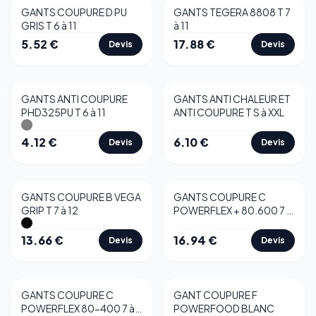
GANTS COUPURE D PU
GANTS TEGERA 8808 T 7
GRIS T 6 à 11
à 11
5.52
€
17.88
€
Devis
Devis
GANTS ANTI COUPURE
GANTS ANTI CHALEUR ET
PHD325PU T 6 à 11
ANTI COUPURE T S à XXL
4.12
€
6.10
€
Devis
Devis
GANTS COUPURE B VEGA
GANTS COUPURE C
GRIP T 7 à 12
POWERFLEX + 80.600 7 à
10
13.66
€
16.94
€
Devis
Devis
GANTS COUPURE C
GANT COUPURE F
POWERFLEX 80-400 7 à
POWERFOOD BLANC