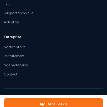
FAQ
Support technique
Actualités
Entreprise
Notre histoire
Recrutement
Nos partenaires
Contact
©
2026
Impexacom. Tous droits réservés.
CGV
Mentions légales
Confidentialité
Ajouter au devis