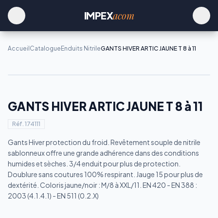
acom
IMPEX
Accueil
Catalogue
Enduits Nitrile
GANTS HIVER ARTIC JAUNE T 8 à 11
GANTS HIVER ARTIC JAUNE T 8 à 11
Réf.
174111
Gants Hiver protection du froid. Revêtement souple de nitrile
sablonneux offre une grande adhérence dans des conditions
humides et sèches. 3/4 enduit pour plus de protection.
Doublure sans coutures 100% respirant. Jauge 15 pour plus de
dextérité. Coloris jaune/noir : M/8 à XXL/11. EN 420 - EN 388 :
2003 (4.1.4.1) - EN 511 (0.2.X)