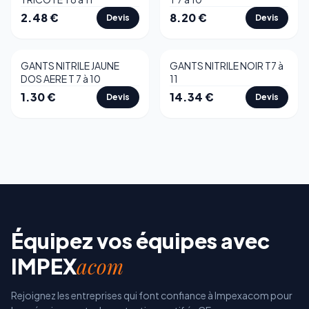
2.48
€
8.20
€
Devis
Devis
GANTS NITRILE JAUNE
GANTS NITRILE NOIR T7 à
DOS AERE T 7 à 10
11
1.30
€
14.34
€
Devis
Devis
Équipez vos équipes avec
acom
IMPEX
Rejoignez les entreprises qui font confiance à Impexacom pour