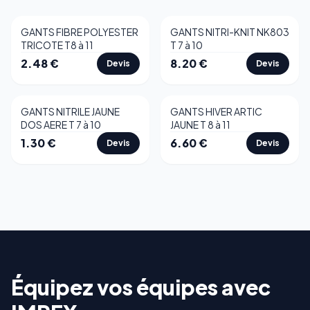
GANTS FIBRE POLYESTER
GANTS NITRI-KNIT NK803
TRICOTE T8 à 11
T 7 à 10
2.48
€
8.20
€
Devis
Devis
GANTS NITRILE JAUNE
GANTS HIVER ARTIC
DOS AERE T 7 à 10
JAUNE T 8 à 11
1.30
€
6.60
€
Devis
Devis
Équipez vos équipes avec