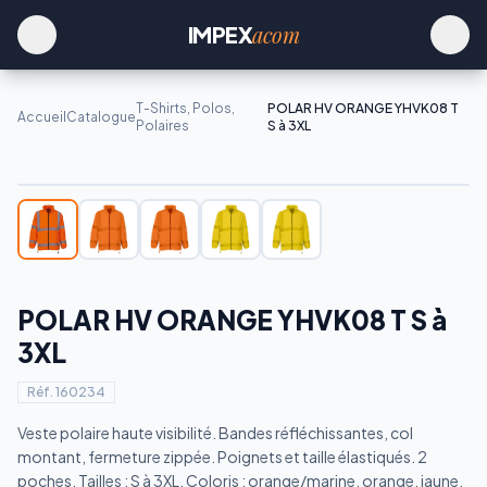
acom
IMPEX
T-Shirts, Polos,
POLAR HV ORANGE YHVK08 T
Accueil
Catalogue
Polaires
S à 3XL
POLAR HV ORANGE YHVK08 T S à
3XL
Réf.
160234
Veste polaire haute visibilité. Bandes réfléchissantes, col
montant, fermeture zippée. Poignets et taille élastiqués. 2
poches. Tailles : S à 3XL. Coloris : orange/marine, orange, jaune,