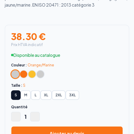
jaune/marine. EN ISO 20471 : 2013 catégorie 3
38.30
€
Prix HTVA indicatif
Disponible au catalogue
Couleur :
Orange/Marine
Taille :
S
S
M
L
XL
2XL
3XL
Quantité
1
Ajouter au devis