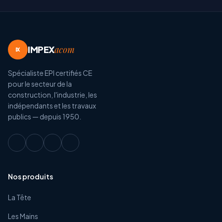
IMPEX
acom
IX
Spécialiste EPI certifiés CE
pour le secteur de la
construction, l'industrie, les
indépendants et les travaux
publics — depuis 1950.
Nos produits
La Tête
Les Mains