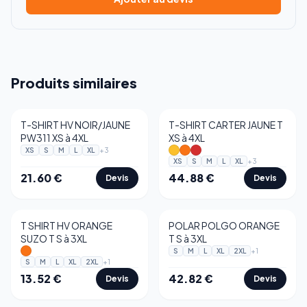
Produits similaires
T-SHIRT HV NOIR/JAUNE
T-SHIRT CARTER JAUNE T
PW311 XS à 4XL
XS à 4XL
+
3
XS
S
M
L
XL
+
3
XS
S
M
L
XL
21.60
€
44.88
€
Devis
Devis
T SHIRT HV ORANGE
POLAR POLGO ORANGE
SUZO T S à 3XL
T S à 3XL
+
1
S
M
L
XL
2XL
+
1
S
M
L
XL
2XL
13.52
€
42.82
€
Devis
Devis