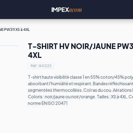
acom
IMPEX
E PW311 XS à 4XL
T-SHIRT HV NOIR/JAUNE PW31
4XL
Réf.
160223
T-shirt haute visibilité classe 1 en 55% coton/45% poly
absorbant l'humidité et respirant. Bandes réfléchissan
segmentées thermocollées. Col ras du cou. Aérations l
Coloris : noir/jaune ou noir/orange. Tailles : XS à 4XL. 
norme EN ISO 20471