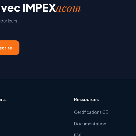
acom
avec
IMPEX
our leurs
scrire
its
Ressources
Certifications CE
Documentation
FAQ