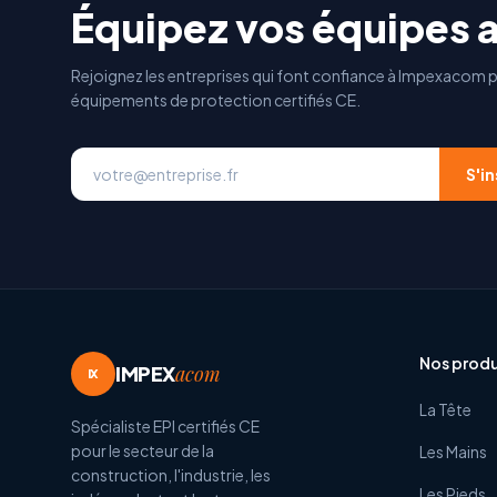
Équipez vos équipes 
Rejoignez les entreprises qui font confiance à Impexacom p
équipements de protection certifiés CE.
S'in
Nos produ
IMPEX
acom
IX
La Tête
Spécialiste EPI certifiés CE
pour le secteur de la
Les Mains
construction, l'industrie, les
Les Pieds