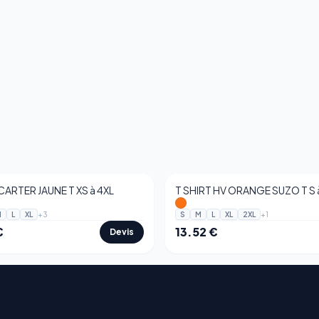
CARTER JAUNE T XS à 4XL
T SHIRT HV ORANGE SUZO T S 
+
3
+
1
M
L
XL
S
M
L
XL
2XL
€
13.52
€
Devis