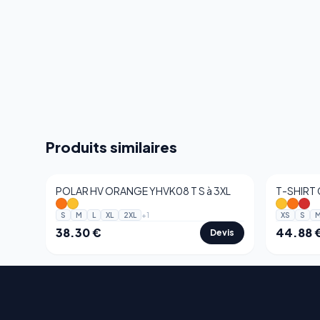
Produits similaires
POLAR HV ORANGE YHVK08 T S à 3XL
T-SHIRT 
+
1
S
M
L
XL
2XL
XS
S
38.30
€
44.88
Devis