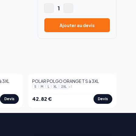
1
Ajouter au devis
à 3XL
POLAR POLGO ORANGE T S à 3XL
+
1
S
M
L
XL
2XL
42.82
€
Devis
Devis