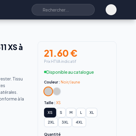
1 XS à
21.60
€
Prix HTVA indicatif
Disponible au catalogue
ester. Tissu
Couleur :
Noir/Jaune
tes
atérales.
Conforme à la
Taille :
XS
XS
S
M
L
XL
2XL
3XL
4XL
Quantité