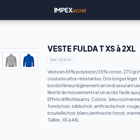
acom
IMPEX
VESTE FULDA T XS à 2XL
Réf.
161474
Veste en 65% polyester/35% coton, 270 gr/m
coutures ultra-résistantes. Dos long et léger
bord inférieur légèrement arrondi assurant un
liberté de mouvements et un accès facile aux
Effets réfléchissants. Coloris : bleu roi/marine
foncé/noir, sable/noir, anthracite/noir, rouge/
bouteille/noir, blanc/anthracite foncé, marine
Tailles : XS à 4XL.