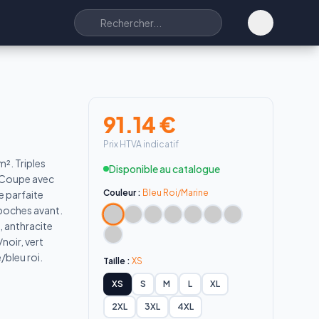
91.14
€
Prix HTVA indicatif
². Triples
Disponible au catalogue
. Coupe avec
Couleur :
Bleu Roi/Marine
e parfaite
 poches avant.
, anthracite
noir, vert
/bleu roi.
Taille :
XS
XS
S
M
L
XL
2XL
3XL
4XL