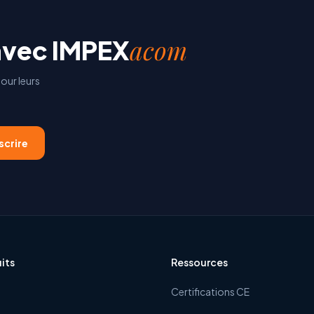
acom
avec
IMPEX
our leurs
scrire
its
Ressources
Certifications CE