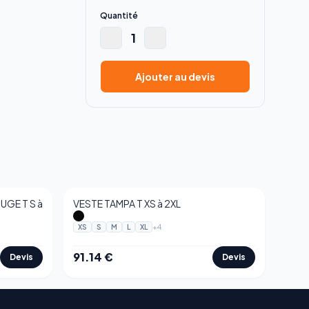
Quantité
1
Ajouter au devis
GE T S à
VESTE TAMPA T XS à 2XL
+
4
XS
S
M
L
XL
91.14
€
Devis
Devis