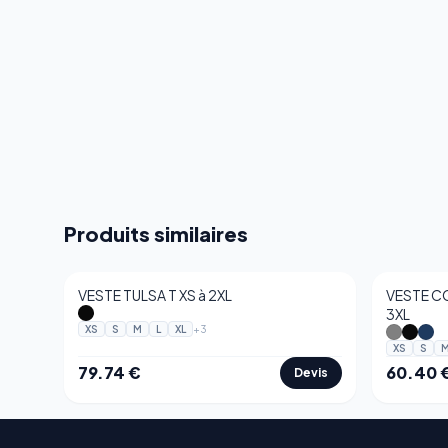
Produits similaires
VESTE TULSA T XS à 2XL
VESTE C
3XL
+
3
XS
S
M
L
XL
XS
S
79.74
€
60.40
Devis