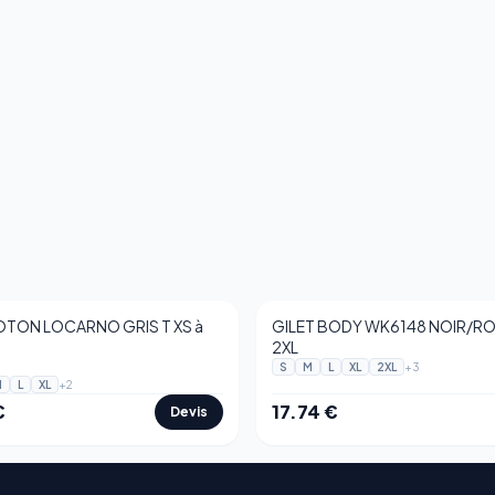
OTON LOCARNO GRIS T XS à
GILET BODY WK6148 NOIR/ROU
2XL
+
3
S
M
L
XL
2XL
+
2
M
L
XL
€
17.74
€
Devis