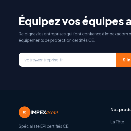
Équipez vos équipes 
Rejoignez les entreprises qui font confiance à Impexacom p
équipements de protection certifiés CE.
S'in
Nos produ
IMPEX
acom
IX
La Tête
Spécialiste EPI certifiés CE