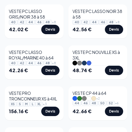
VESTE PC LASSO
VESTE PC LASSO NOIR 38
GRIS/NOIR 38 à 58
à 58
+
8
+
8
40
42
44
46
48
40
42
44
46
48
42.02
€
42.56
€
Devis
Devis
VESTE PC LASSO
VESTE PC NOUVILLE XS à
ROYAL/MARINE 40 à 64
3XL
+
8
40
42
44
46
48
42.26
€
48.74
€
Devis
Devis
VESTE PRO
VESTE CP 44 à 64
TRONCONNEUR XS à 4XL
+
2
+
6
44
46
48
50
52
+
3
XS
S
M
L
XL
156.16
€
42.66
€
Devis
Devis