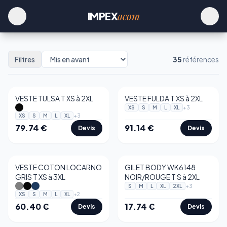
acom
IMPEX
Filtres
35
références
VESTE TULSA T XS à 2XL
VESTE FULDA T XS à 2XL
+
3
XS
S
M
L
XL
+
3
XS
S
M
L
XL
79.74
€
91.14
€
Devis
Devis
VESTE COTON LOCARNO
GILET BODY WK6148
GRIS T XS à 3XL
NOIR/ROUGE T S à 2XL
+
3
S
M
L
XL
2XL
+
2
XS
S
M
L
XL
60.40
€
17.74
€
Devis
Devis