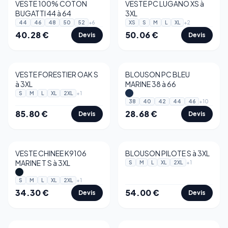
VESTE 100% COTON
VESTE PC LUGANO XS à
BUGATTI 44 à 64
3XL
+
6
+
2
44
46
48
50
52
XS
S
M
L
XL
40.28
€
50.06
€
Devis
Devis
VESTE FORESTIER OAK S
BLOUSON PC BLEU
à 3XL
MARINE 38 à 66
+
1
S
M
L
XL
2XL
+
10
38
40
42
44
46
85.80
€
28.68
€
Devis
Devis
VESTE CHINEE K9106
BLOUSON PILOTE S à 3XL
MARINE T S à 3XL
+
1
S
M
L
XL
2XL
+
1
S
M
L
XL
2XL
34.30
€
54.00
€
Devis
Devis