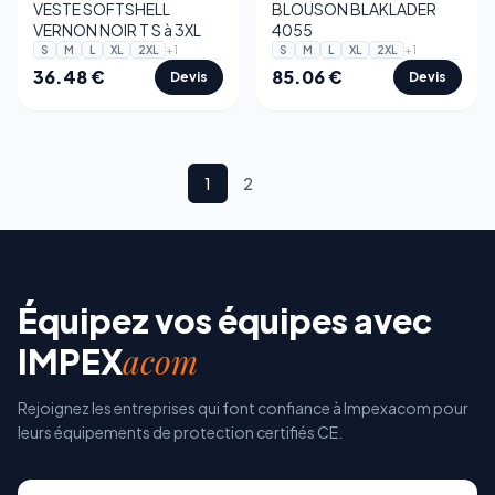
VESTE SOFTSHELL
BLOUSON BLAKLADER
VERNON NOIR T S à 3XL
4055
+
1
+
1
S
M
L
XL
2XL
S
M
L
XL
2XL
36.48
€
85.06
€
Devis
Devis
1
2
Équipez vos équipes avec
acom
IMPEX
Rejoignez les entreprises qui font confiance à Impexacom pour
leurs équipements de protection certifiés CE.