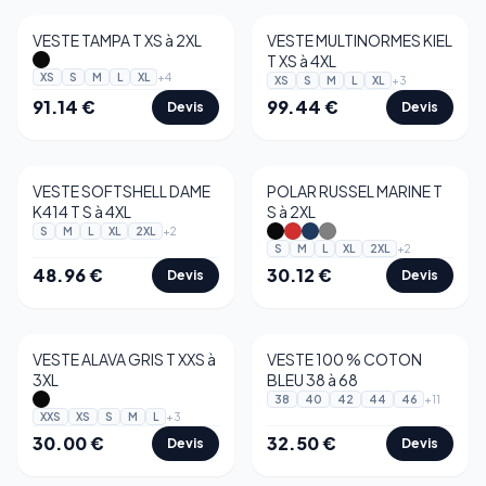
VESTE TAMPA T XS à 2XL
VESTE MULTINORMES KIEL
T XS à 4XL
+
4
XS
S
M
L
XL
+
3
XS
S
M
L
XL
91.14
€
99.44
€
Devis
Devis
VESTE SOFTSHELL DAME
POLAR RUSSEL MARINE T
K414 T S à 4XL
S à 2XL
+
2
S
M
L
XL
2XL
+
2
S
M
L
XL
2XL
48.96
€
30.12
€
Devis
Devis
VESTE ALAVA GRIS T XXS à
VESTE 100 % COTON
3XL
BLEU 38 à 68
+
11
38
40
42
44
46
+
3
XXS
XS
S
M
L
30.00
€
32.50
€
Devis
Devis