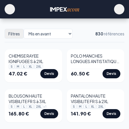
acom
IMPEX
Filtres
830
références
CHEMISE RAYEE
POLO MANCHES
IGNIFUGEE S à 2XL
LONGUES ANTISTATIQUE
FR10
S
M
L
XL
2XL
47.02
€
60.50
€
Devis
Devis
BLOUSON HAUTE
PANTALON HAUTE
VISIBILITE FR S à 3XL
VISIBILITE FR S à 2XL
+
1
S
M
L
XL
2XL
S
M
L
XL
2XL
165.80
€
141.90
€
Devis
Devis