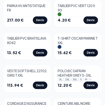
PARKA HV ANTISTATIQUE
TABLIER PVC VERT 120 X
FR
90
217.00
€
4.20
€
Devis
Devis
TABLIER PVC BRATISLAVA
T-SHIRT OSCAR MARINE T
8042
XXL
13.52
€
15.62
€
Devis
Devis
VESTE SOFTSHELL 22102
POLO BC SAFRAN
GRIS T XXL
HEATHER GREY S-3XL
+
1
XL
2XL
3XL
S
M
113.94
€
12.20
€
Devis
Devis
CORDAGE D'ASSURANCE
CEINTURE ABL NOIRE