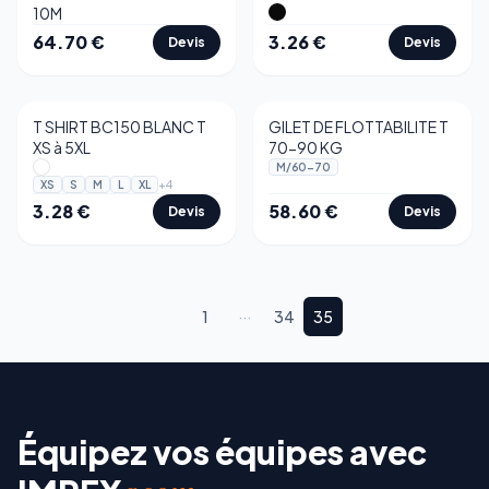
10M
64.70
€
3.26
€
Devis
Devis
T SHIRT BC150 BLANC T
GILET DE FLOTTABILITE T
XS à 5XL
70-90 KG
M/60-70
+
4
XS
S
M
L
XL
3.28
€
58.60
€
Devis
Devis
1
···
34
35
Équipez vos équipes avec