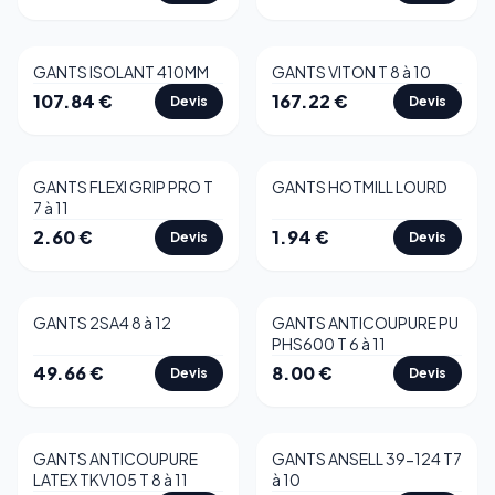
GANTS ISOLANT 410MM
GANTS VITON T 8 à 10
107.84
€
167.22
€
Devis
Devis
GANTS FLEXI GRIP PRO T
GANTS HOTMILL LOURD
Best-seller
7 à 11
2.60
€
1.94
€
Devis
Devis
GANTS 2SA4 8 à 12
GANTS ANTICOUPURE PU
PHS600 T 6 à 11
49.66
€
8.00
€
Devis
Devis
GANTS ANTICOUPURE
GANTS ANSELL 39-124 T7
LATEX TKV105 T 8 à 11
à 10