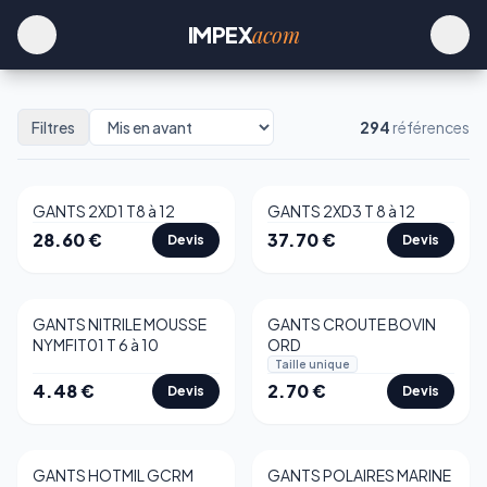
acom
IMPEX
Filtres
294
références
GANTS 2XD1 T8 à 12
GANTS 2XD3 T 8 à 12
28.60
€
37.70
€
Devis
Devis
GANTS NITRILE MOUSSE
GANTS CROUTE BOVIN
NYMFIT01 T 6 à 10
ORD
Taille unique
4.48
€
2.70
€
Devis
Devis
GANTS HOTMIL GCRM
GANTS POLAIRES MARINE