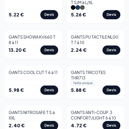
T S/M à L/XL
5.22
€
5.26
€
Devis
Devis
GANTS SHOWA KV660 T
GANTS PU TACTILE NL00
8 à 11
T 7 à 10
13.20
€
2.24
€
Devis
Devis
GANTS COOL CUT T 6 à 11
GANTS TRICOTES
THR713
Taille unique
5.98
€
5.88
€
Devis
Devis
GANTS NITROSAFE T S à
GANTS ANTI-COUP. 3
XXL
CONFORT/LIGHT 6 à 10
2.40
€
4.72
€
Devis
Devis