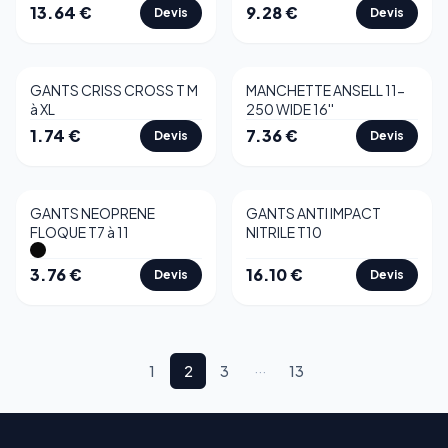
13.64
€
9.28
€
Devis
Devis
GANTS CRISS CROSS T M
MANCHETTE ANSELL 11-
à XL
250 WIDE 16''
1.74
€
7.36
€
Devis
Devis
GANTS NEOPRENE
GANTS ANTI IMPACT
FLOQUE T7 à 11
NITRILE T10
3.76
€
16.10
€
Devis
Devis
1
2
3
···
13