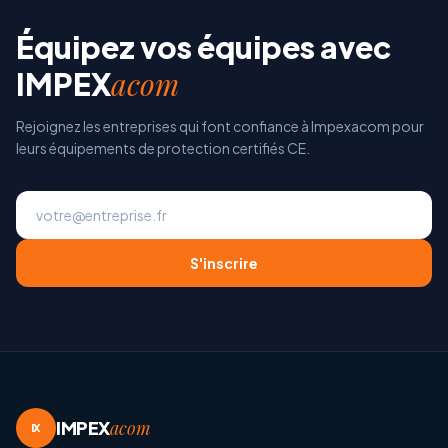
Équipez vos équipes avec
acom
IMPEX
Rejoignez les entreprises qui font confiance à Impexacom pour
leurs équipements de protection certifiés CE.
S'inscrire
IMPEX
acom
IX