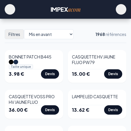
acom
IMPEX
Filtres
1968
références
BONNET PATCH B445
CASQUETTE HV JAUNE
FLUO PW79
Taille unique
3.98
€
15.00
€
Devis
Devis
CASQUETTE VOSS PRO
LAMPE LED CASQUETTE
HV JAUNE FLUO
36.00
€
13.62
€
Devis
Devis