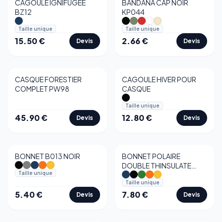
CAGOULE IGNIFUGEE
BANDANA CAP NOIR
BZ12
KP044
Taille unique
Taille unique
15.50
€
2.66
€
Devis
Devis
CASQUE FORESTIER
CAGOULE HIVER POUR
COMPLET PW98
CASQUE
Taille unique
45.90
€
12.80
€
Devis
Devis
BONNET B013 NOIR
BONNET POLAIRE
DOUBLE THINSULATE
Taille unique
BLEU
Taille unique
5.40
€
7.80
€
Devis
Devis